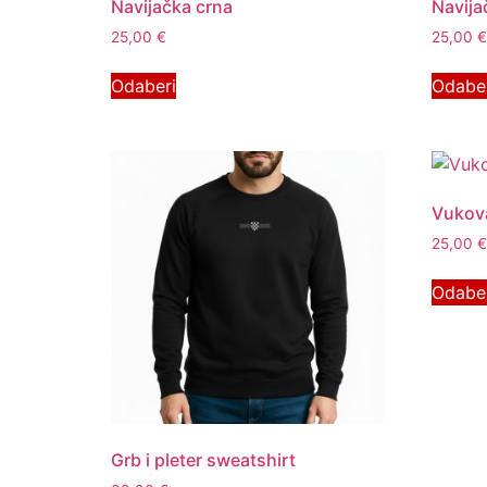
Navijačka crna
Navija
25,00
€
25,00
€
Odaberi
Odabe
Vukova
25,00
€
Odabe
Grb i pleter sweatshirt