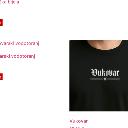
čka bijela
ri
rski vodotoranj
ri
Vukovar