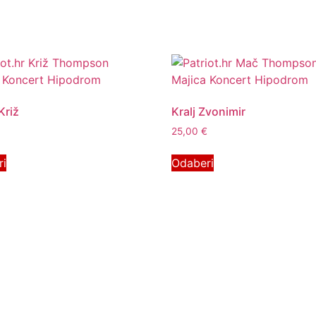
Križ
Kralj Zvonimir
25,00
€
ri
Odaberi