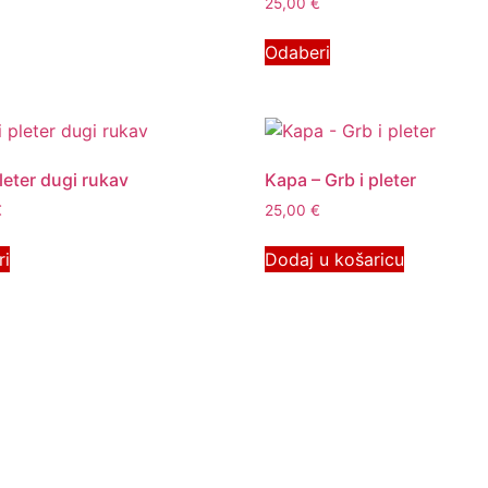
25,00
€
Odaberi
pleter dugi rukav
Kapa – Grb i pleter
€
25,00
€
ri
Dodaj u košaricu