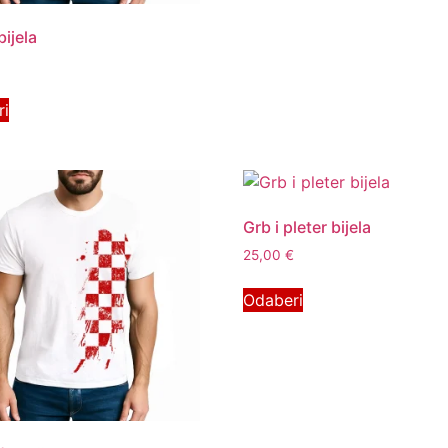
bijela
ri
Grb i pleter bijela
25,00
€
Odaberi