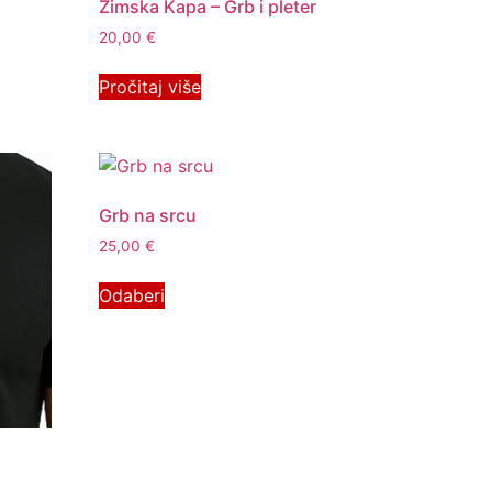
Zimska Kapa – Grb i pleter
20,00
€
Pročitaj više
Grb na srcu
25,00
€
Odaberi