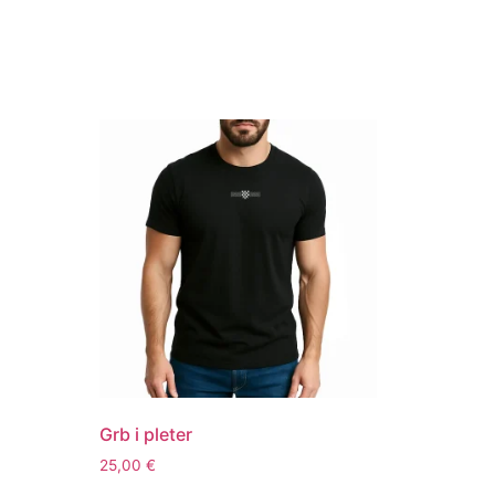
Grb i pleter
25,00
€