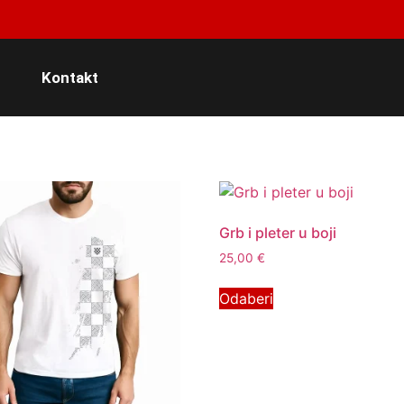
Kontakt
Grb i pleter u boji
25,00
€
Odaberi