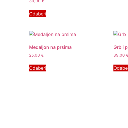
39,00
€
Odaberi
Medaljon na prsima
Grb i 
25,00
€
39,00
Odaberi
Odabe