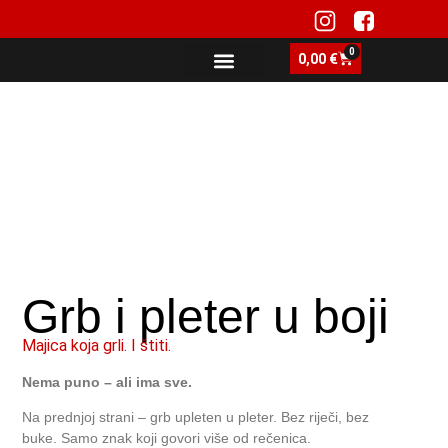
0
0,00
€
Grb i pleter u boji
Majica koja grli. I štiti.
Nema puno – ali ima sve.
Na prednjoj strani – grb upleten u pleter. Bez riječi, bez
buke. Samo znak koji govori više od rečenica.