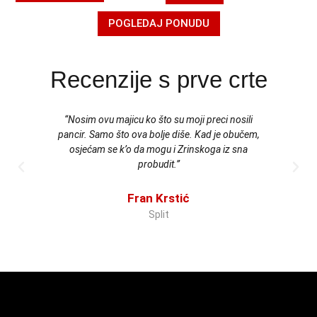
POGLEDAJ PONUDU
Recenzije s prve crte
“Nosim ovu majicu ko što su moji preci nosili
“Maji
pancir. Samo što ova bolje diše. Kad je obučem,
linij
osjećam se k’o da mogu i Zrinskoga iz sna
probudit.”
Fran Krstić
Split