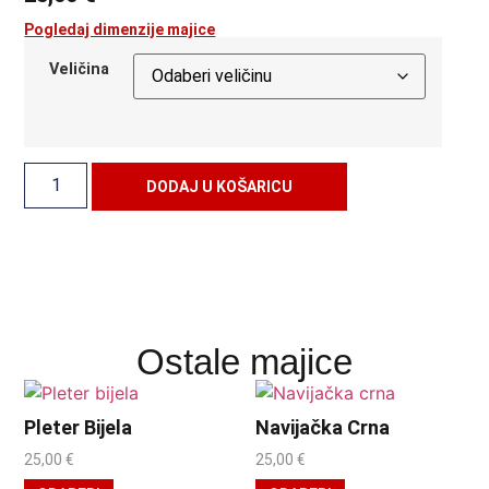
Pogledaj dimenzije majice
Veličina
DODAJ U KOŠARICU
Ostale majice
Pleter Bijela
Navijačka Crna
25,00
€
25,00
€