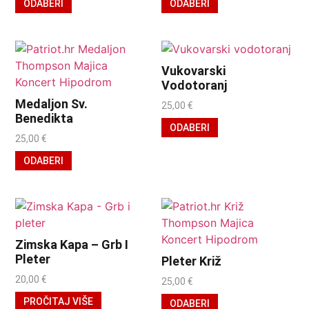
ODABERI
ODABERI
Vukovarski
Vodotoranj
Medaljon Sv.
25,00
€
Benedikta
ODABERI
25,00
€
ODABERI
Zimska Kapa – Grb I
Pleter
Pleter Križ
20,00
€
25,00
€
PROČITAJ VIŠE
ODABERI