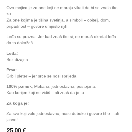
Ova majica je za one koji ne moraju vikati da bi se znalo tko
su.
Za one kojima je tišina svetinja, a simboli – obitelj, dom,
pripadnost – govore umjesto njih.
Leđa su prazna. Jer kad znaš tko si, ne moraš okretat leđa
da to dokažeš.
Leđa:
Bez dizajna
Prsa:
Grb i pleter – jer srce se nosi sprijeda.
100% pamuk
, Mekana, jednostavna, postojana.
Kao korijen koji ne vidiš – ali znaš da je tu.
Za koga je:
Za sve koji vole jednostavno, nose duboko i govore tiho – ali
jasno!
25,00
€