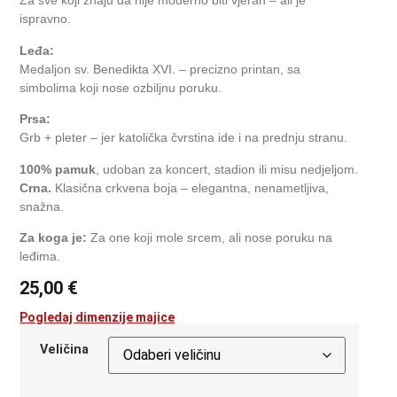
Za sve koji znaju da nije moderno biti vjeran – ali je
ispravno.
Leđa:
Medaljon sv. Benedikta XVI. – precizno printan, sa
simbolima koji nose ozbiljnu poruku.
Prsa:
Grb + pleter – jer katolička čvrstina ide i na prednju stranu.
100% pamuk
, udoban za koncert, stadion ili misu nedjeljom.
Crna.
Klasična crkvena boja – elegantna, nenametljiva,
snažna.
Za koga je:
Za one koji mole srcem, ali nose poruku na
leđima.
25,00
€
Pogledaj dimenzije majice
Veličina