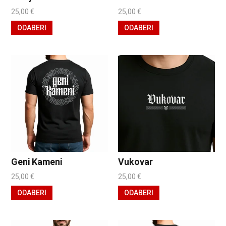
25,00
€
25,00
€
ODABERI
ODABERI
Geni Kameni
Vukovar
25,00
€
25,00
€
ODABERI
ODABERI