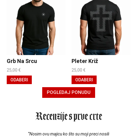
Grb Na Srcu
Pleter Križ
25,00
€
25,00
€
ODABERI
ODABERI
POGLEDAJ PONUDU
Recenzije s prve crte
 ko što su moji preci nosili
“Majica sjeda kao dobro planirana ak