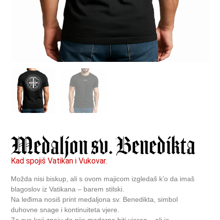
Medaljon sv. Benedikta
Kad spojiš Vatikan i Vukovar.
Možda nisi biskup, ali s ovom majicom izgledaš k’o da imaš
blagoslov iz Vatikana – barem stilski.
Na leđima nosiš print medaljona sv. Benedikta, simbol
duhovne snage i kontinuiteta vjere.