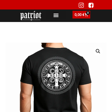
0
0,00
€