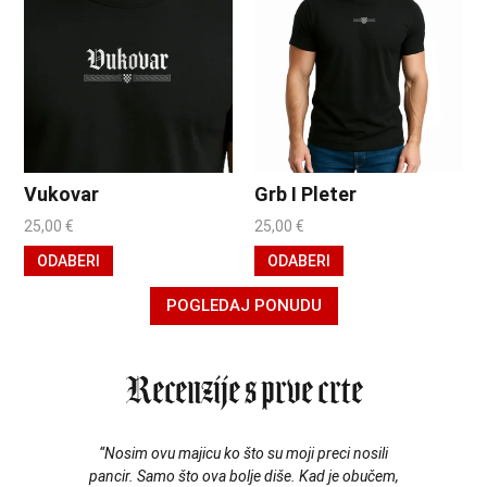
Vukovar
Grb I Pleter
25,00
€
25,00
€
ODABERI
ODABERI
POGLEDAJ PONUDU
Recenzije s prve crte
 to.
“Nosim ovu majicu ko što su moji preci nosili
“Maj
pancir. Samo što ova bolje diše. Kad je obučem,
lini