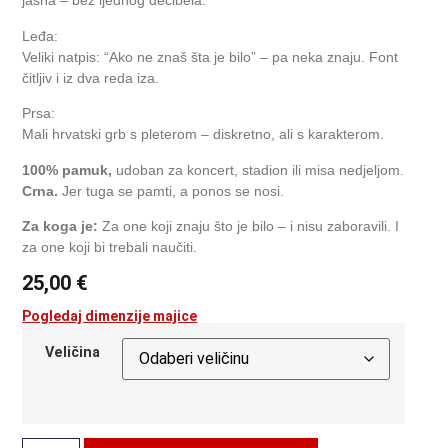
jasna – bez ijednog decibela.
Leđa:
Veliki natpis: “Ako ne znaš šta je bilo” – pa neka znaju. Font
čitljiv i iz dva reda iza.
Prsa:
Mali hrvatski grb s pleterom – diskretno, ali s karakterom.
100% pamuk,
udoban za koncert, stadion ili misa nedjeljom.
Crna.
Jer tuga se pamti, a ponos se nosi.
Za koga je:
Za one koji znaju što je bilo – i nisu zaboravili. I
za one koji bi trebali naučiti.
25,00
€
Pogledaj dimenzije majice
Veličina