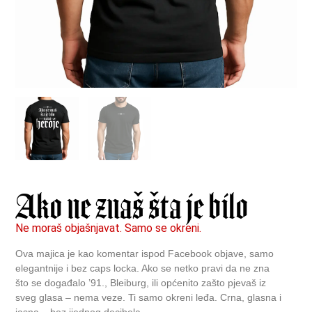
Ako ne znaš šta je bilo
Ne moraš objašnjavat. Samo se okreni.
Ova majica je kao komentar ispod Facebook objave, samo
elegantnije i bez caps locka. Ako se netko pravi da ne zna
što se događalo ’91., Bleiburg, ili općenito zašto pjevaš iz
sveg glasa – nema veze. Ti samo okreni leđa. Crna, glasna i