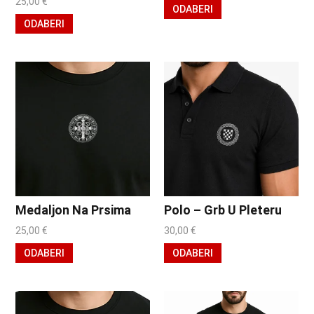
25,00
€
ODABERI
ODABERI
Medaljon Na Prsima
Polo – Grb U Pleteru
25,00
€
30,00
€
ODABERI
ODABERI