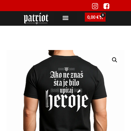
0
0,00
€