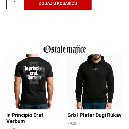
Alternative:
DODAJ U KOŠARICU
Ostale majice
In Principio Erat
Grb I Pleter Dugi Rukav
Verbum
39,00
€