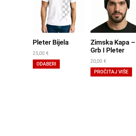
Pleter Bijela
Zimska Kapa –
Grb I Pleter
25,00
€
20,00
€
ODABERI
PROČITAJ VIŠE