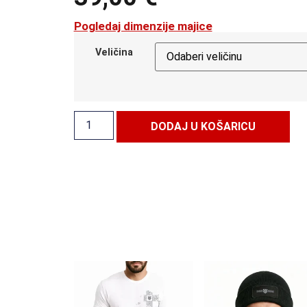
Pogledaj dimenzije majice
Veličina
Alt
DODAJ U KOŠARICU