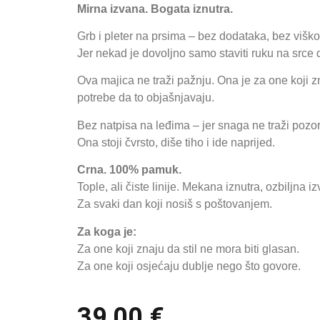
Mirna izvana. Bogata iznutra.
Grb i pleter na prsima – bez dodataka, bez viško
Jer nekad je dovoljno samo staviti ruku na srce 
Ova majica ne traži pažnju. Ona je za one koji z
potrebe da to objašnjavaju.
Bez natpisa na leđima – jer snaga ne traži pozor
Ona stoji čvrsto, diše tiho i ide naprijed.
Crna. 100% pamuk.
Tople, ali čiste linije. Mekana iznutra, ozbiljna i
Za svaki dan koji nosiš s poštovanjem.
Za koga je:
Za one koji znaju da stil ne mora biti glasan.
Za one koji osjećaju dublje nego što govore.
39,00
€