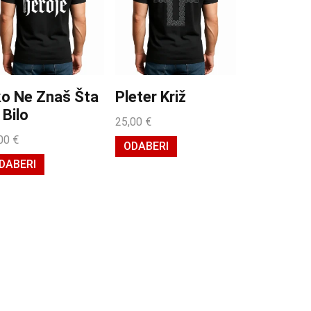
o Ne Znaš Šta
Pleter Križ
 Bilo
25,00
€
,00
€
ODABERI
DABERI