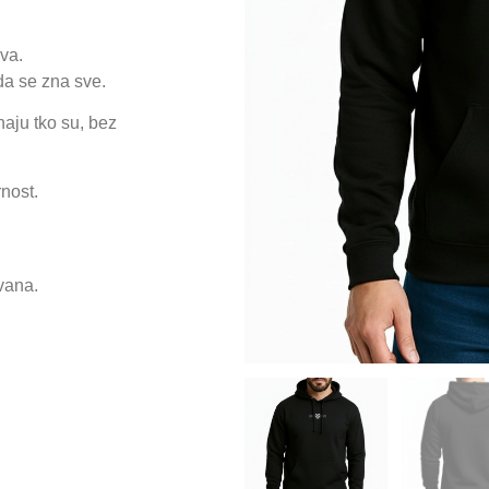
va.
da se zna sve.
naju tko su, bez
nost.
zvana.