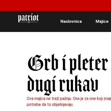
Naslovnica
Majice
Grb i pleter
dugi rukav
Ova majica ne traži pažnju. Ona je za one koji znaj
potrebe da to objašnjavaju.