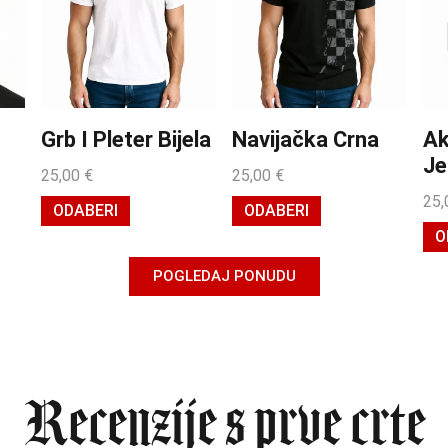
Grb I Pleter Bijela
Navijačka Crna
Ak
Je
25,00
€
25,00
€
25
ODABERI
ODABERI
O
POGLEDAJ PONUDU
Recenzije s prve crte