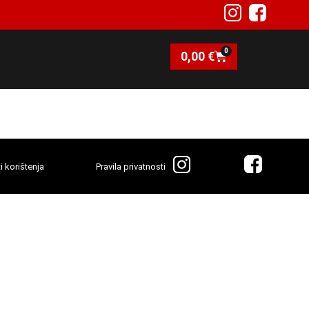
0
0,00
€
i korištenja
Pravila privatnosti